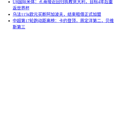
U8国际米体：孔蒂接近回归执教意大利，目标4年后重
返世界杯
乌法115k欧元买断阿加波夫，结束租借正式加盟
中超第17轮跑动距离榜：卡约登顶，周定洋第二，贝维
斯第三