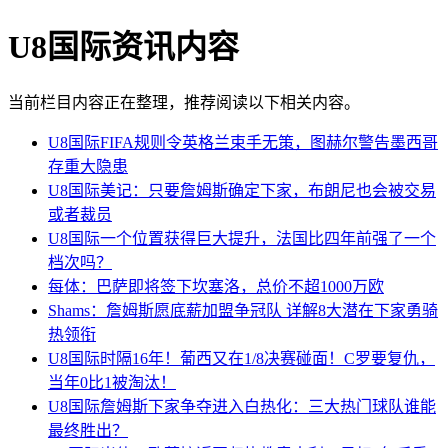
U8国际资讯内容
当前栏目内容正在整理，推荐阅读以下相关内容。
U8国际FIFA规则令英格兰束手无策，图赫尔警告墨西哥
存重大隐患
U8国际美记：只要詹姆斯确定下家，布朗尼也会被交易
或者裁员
U8国际一个位置获得巨大提升，法国比四年前强了一个
档次吗？
每体：巴萨即将签下坎塞洛，总价不超1000万欧
Shams：詹姆斯愿底薪加盟争冠队 详解8大潜在下家勇骑
热领衔
U8国际时隔16年！葡西又在1/8决赛碰面！C罗要复仇，
当年0比1被淘汰！
U8国际詹姆斯下家争夺进入白热化：三大热门球队谁能
最终胜出？